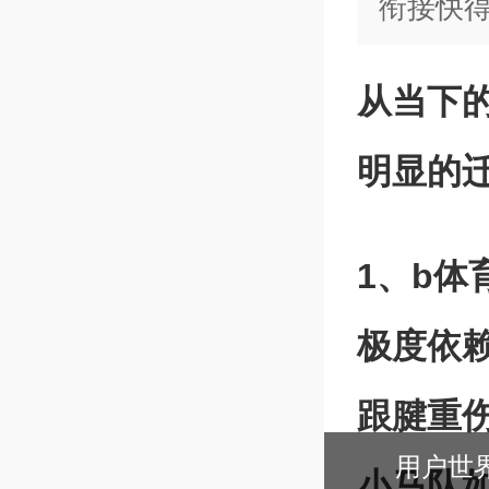
衔接快
从当下
明显的
1、b体
极度依
跟腱重
小马队