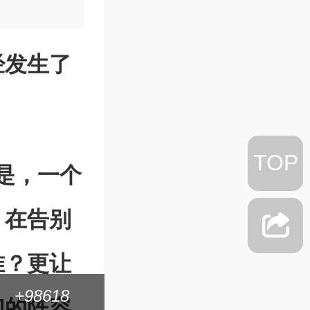
经发生了
TOP
是，一个
，在告别
准？更让
+98618
惊现角球直接破门
们的阵容