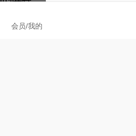
+88204
央行新版多
会员/我的
+74685
1/4决赛
” 为
+42553
本田Ridgeline第
开生死较
+21067
重庆防守核心缺阵
+26257
英足总称U16球员斗殴
非公开信
>>
>>
将8.6