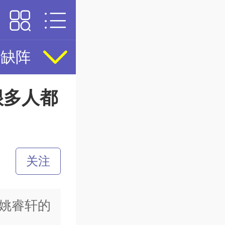
缺阵，泰山队顶不住毛伟杰+阿奇
很多人都
。
姚睿轩的