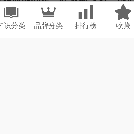
用户上轮延期收获完整备战周期；上海海港客赴玉溪，全力冲击三分带回上海 为
得令人心慌。
知识分类
品牌分类
排行榜
收藏
26沈阳故宫暑期夜场今夜开放！ 为
10年来头号新秀几乎全首发，门多萨凭什么能抢走考辛斯主力？
日澳门，2026世界女排联赛总决赛
用户小恩哈特发愁：“赢过比赛的冠军却要失去席位，到底去哪儿？
战打响，中国女排同美国女排展
用户就该这样！日本卡中国芯片设备损失千亿，却还问：凭什么反制回来 为
用户彻底瞒不住了！阿根廷世界杯内讧炸锅！梅西决赛离谱操作！ 为
体育网页版
此事也使预测市场中的
商：
动力源自一台3.2升M30B32直列六缸发动机，配备博世L-Jetronic燃油喷射系统，通过四速自动变速箱将动力传递至后轮。
我要发布
问题再次受到关注。
商：
今年最大的格局变化出现在前五顺位：康纳·贝达德依然牢牢占据状元位置，但榜眼与探花之后的座次发生了微妙的位移。
我要发布
洛尼4.0分！阿根廷全队打分：门