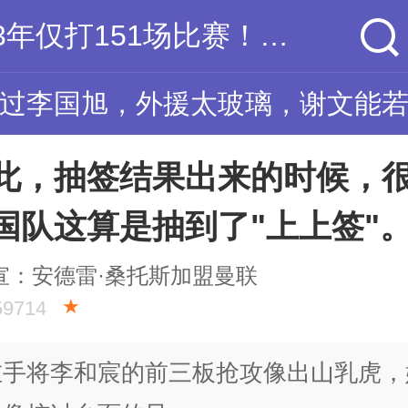
3年仅打151场比赛！NBA第一玻璃人要价2.75亿，勇士又重新看到希望
过李国旭，外援太玻璃，谢文能若
此，抽签结果出来的时候，
国队这算是抽到了"上上签"
宣：安德雷·桑托斯加盟曼联
★
59714
左手将李和宸的前三板抢攻像出山乳虎，