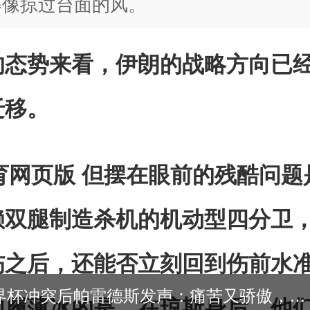
得像掠过台面的风。
的态势来看，伊朗的战略方向已
迁移。
育网页版 但摆在眼前的残酷问题
赖双腿制造杀机的机动型四分卫
伤之后，还能否立刻回到伤前水
用户世界杯冲突后帕雷德斯发声：痛苦又骄傲，为阿根廷球衣拼尽全力 为
如履薄冰的是，在琼斯身后，他